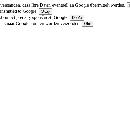
nverstanden, dass Ihre Daten eventuell an Google übermittelt werden.
transmitted to Google.
Okay
 mohou být předány společnosti Google.
Dobře
evens naar Google kunnen worden verzonden.
Oké