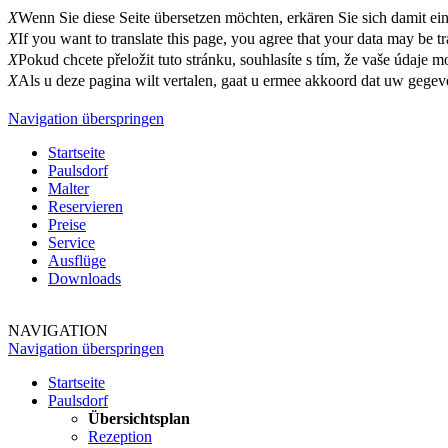
X
Wenn Sie diese Seite übersetzen möchten, erkären Sie sich damit ei
X
If you want to translate this page, you agree that your data may be 
X
Pokud chcete přeložit tuto stránku, souhlasíte s tím, že vaše údaje
X
Als u deze pagina wilt vertalen, gaat u ermee akkoord dat uw geg
Navigation überspringen
Startseite
Paulsdorf
Malter
Reservieren
Preise
Service
Ausflüge
Downloads
NAVIGATION
Navigation überspringen
Startseite
Paulsdorf
Übersichtsplan
Rezeption