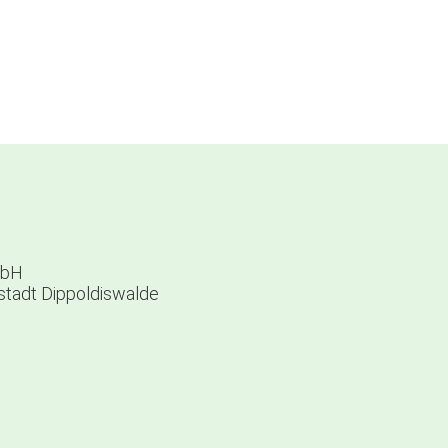
mbH
sstadt Dippoldiswalde