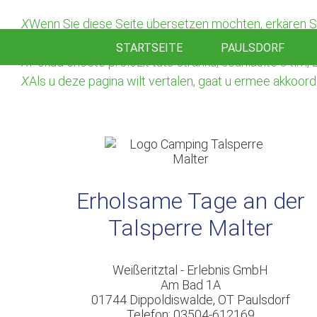
X
Wenn Sie diese Seite übersetzen möchten, erkären Si
X
If you want to translate this page, you agree that yo
STARTSEITE
PAULSDORF
X
Pokud chcete přeložit tuto stránku, souhlasíte s tím
X
Als u deze pagina wilt vertalen, gaat u ermee akko
Erholsame Tage an der
Talsperre Malter
Weißeritztal - Erlebnis GmbH
Am Bad 1A
01744 Dippoldiswalde, OT Paulsdorf
Telefon: 03504-612169