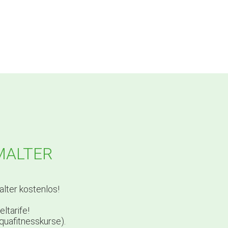
MALTER
lter kostenlos!
ltarife!
quafitnesskurse).