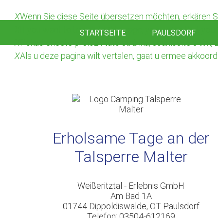
X
Wenn Sie diese Seite übersetzen möchten, erkären Si
X
If you want to translate this page, you agree that yo
STARTSEITE
PAULSDORF
X
Pokud chcete přeložit tuto stránku, souhlasíte s tím
X
Als u deze pagina wilt vertalen, gaat u ermee akko
Erholsame Tage an der
Talsperre Malter
Weißeritztal - Erlebnis GmbH
Am Bad 1A
01744 Dippoldiswalde, OT Paulsdorf
Telefon: 03504-612169